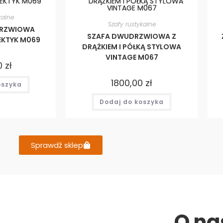
kalne
Szafy rustykalne
DRZWIOWA
SZAFA DWUDRZWIOWA Z
LEKTYK M069
DRĄŻKIEM I PÓŁKĄ STYLOWA
VINTAGE M067
0
zł
1800,00
zł
oszyka
Dodaj do koszyka
Sprawdź sklep
O na