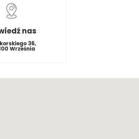
wiedź nas
ikorskiego 36,
300 Września