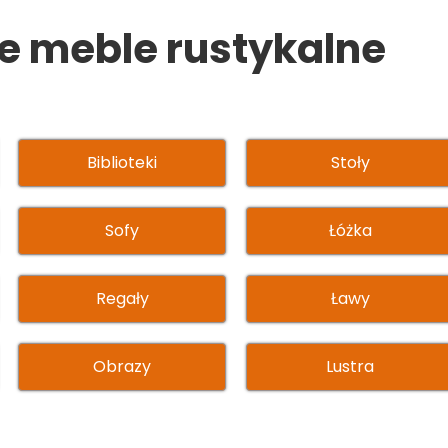
PIE
e meble rustykalne
Biblioteki
Stoły
Sofy
Łóżka
Regały
Ławy
Obrazy
Lustra