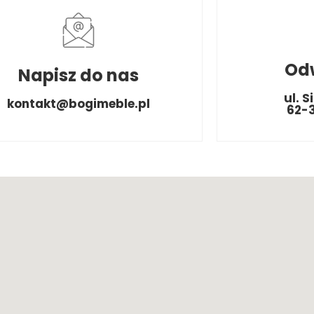
Od
Napisz do nas
ul. S
kontakt@bogimeble.pl
62-