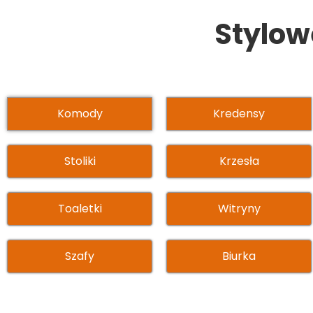
NASZYM SKLE
Stylow
Komody
Kredensy
Stoliki
Krzesła
Toaletki
Witryny
Szafy
Biurka