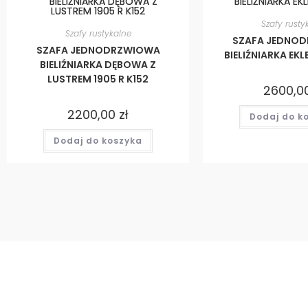
Szafy rusty
Szafy rustykalne
SZAFA JEDNO
SZAFA JEDNODRZWIOWA
BIELIŹNIARKA EK
BIELIŹNIARKA DĘBOWA Z
LUSTREM 1905 R K152
2600,0
2200,00
zł
Dodaj do k
Dodaj do koszyka