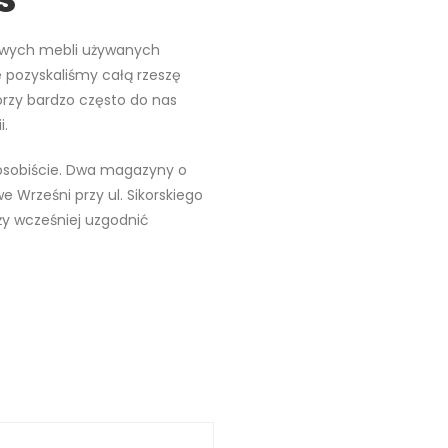
lowych mebli używanych
 pozyskaliśmy całą rzeszę
órzy bardzo często do nas
i.
sobiście. Dwa magazyny o
e Wrześni przy ul. Sikorskiego
ży wcześniej uzgodnić