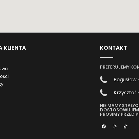
A KLIENTA
KONTAKT
PREFERUJEMY KO
awa
ności
Bogusław 
ty
Krzysztof 
NIE MAMY STAŁYC
DOSTOSOWUJEMY 
PROSIMY PRZED 