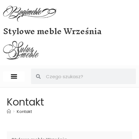
Stylowe meble Września
STRONA GŁÓWNA
BIURKA, SEKRETERY, SEKRETARZYKI
Kontakt
>
Kontakt