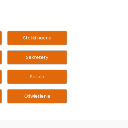
Stoliki nocne
Sekretery
Fotele
Oświetlenie