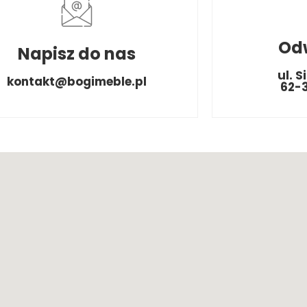
Od
Napisz do nas
ul. S
kontakt@bogimeble.pl
62-