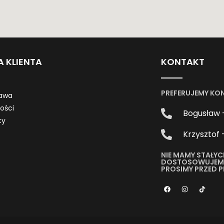
A KLIENTA
KONTAKT
PREFERUJEMY KO
awa
ności
Bogusław 
ty
Krzysztof 
NIE MAMY STAŁYC
DOSTOSOWUJEMY 
PROSIMY PRZED 