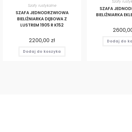
Szafy rusty
Szafy rustykalne
SZAFA JEDNO
SZAFA JEDNODRZWIOWA
BIELIŹNIARKA EK
BIELIŹNIARKA DĘBOWA Z
LUSTREM 1905 R K152
2600,0
2200,00
zł
Dodaj do k
Dodaj do koszyka