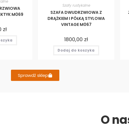
kalne
Szafy rustykalne
DRZWIOWA
SZAFA DWUDRZWIOWA Z
LEKTYK M069
DRĄŻKIEM I PÓŁKĄ STYLOWA
VINTAGE M067
0
zł
1800,00
zł
oszyka
Dodaj do koszyka
Sprawdź sklep
O na