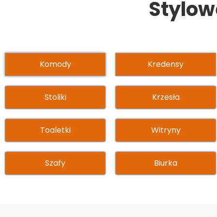
Stylow
Komody
Kredensy
Stoliki
Krzesła
Toaletki
Witryny
Szafy
Biurka