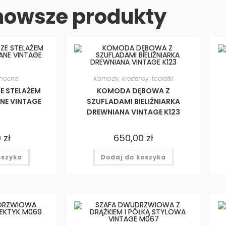
nowsze produkty
i nocne
Komody, kredensy, toaletki
E STELAŻEM
KOMODA DĘBOWA Z
NE VINTAGE
SZUFLADAMI BIELIŹNIARKA
DREWNIANA VINTAGE K123
0
zł
650,00
zł
oszyka
Dodaj do koszyka