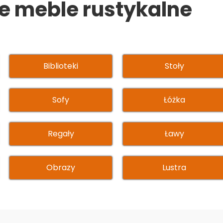
e meble rustykalne
Biblioteki
Stoły
Sofy
Łóżka
Regały
Ławy
Obrazy
Lustra