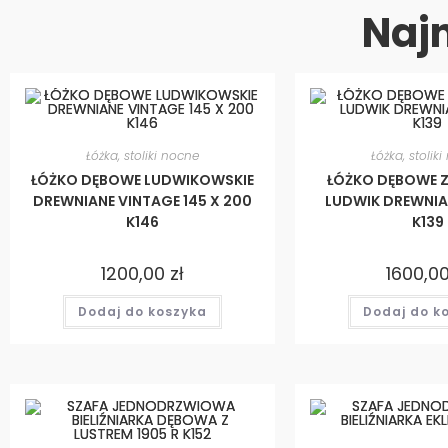
Naj
Łóżka, stoliki nocne
Łóżka, stolik
ŁÓŻKO DĘBOWE LUDWIKOWSKIE
ŁÓŻKO DĘBOWE Z
DREWNIANE VINTAGE 145 X 200
LUDWIK DREWNIA
K146
K139
1200,00
zł
1600,0
Dodaj do koszyka
Dodaj do k