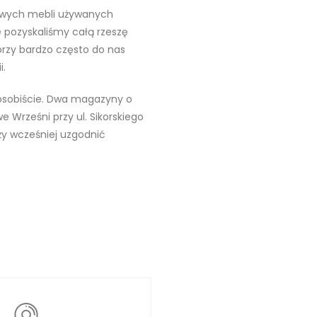
lowych mebli używanych
 pozyskaliśmy całą rzeszę
órzy bardzo często do nas
i.
sobiście. Dwa magazyny o
e Wrześni przy ul. Sikorskiego
ży wcześniej uzgodnić