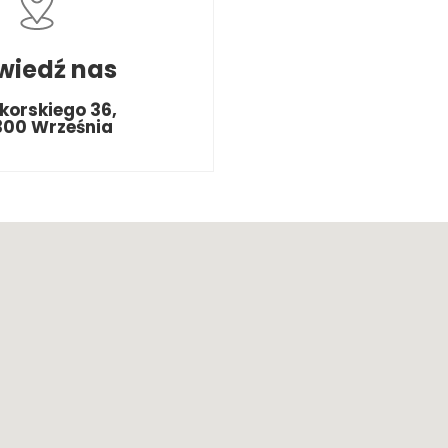
wiedź nas
ikorskiego 36,
300 Września