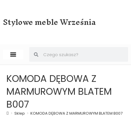
Stylowe meble Września
STRONA GŁÓWNA
BIURKA, SEKRETERY, SEKRETARZYKI
KOMODA DĘBOWA Z
MARMUROWYM BLATEM
B007
>
Sklep
>
KOMODA DĘBOWA Z MARMUROWYM BLATEM B007