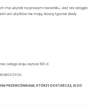
 nich ma ubytek na prawym narożniku. Jest też okrągłe
dzeń ani ubytków nie mają. Noszą typowe ślady
ie całego kraju wynosi 100 zł.
I ROBOCZYCH.
YMI PRZEWOŹNIKAMI, KTÓRZY DOSTARCZĄ JE DO