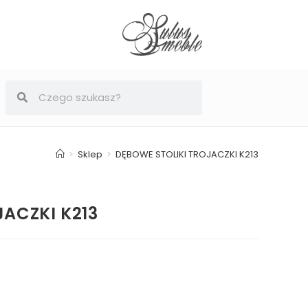
>
Sklep
>
DĘBOWE STOLIKI TROJACZKI K213
ACZKI K213