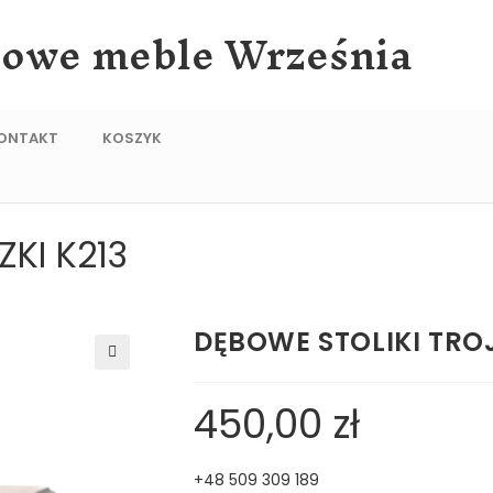
lowe meble Września
ONTAKT
KOSZYK
KI K213
DĘBOWE STOLIKI TROJ
🔍
450,00
zł
+48 509 309 189