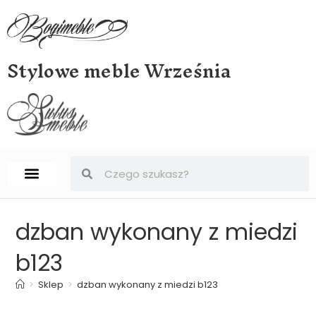
Stylowe meble Września
STRONA GŁÓWNA
BIURKA, SEKRETERY, SEKRETARZYKI
dzban wykonany z miedzi
b123
>
Sklep
>
dzban wykonany z miedzi b123