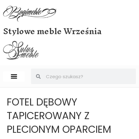
Stylowe meble Września
STRONA GŁÓWNA
BIURKA, SEKRETERY, SEKRETARZYKI
FOTEL DĘBOWY
TAPICEROWANY Z
PLECIONYM OPARCIEM