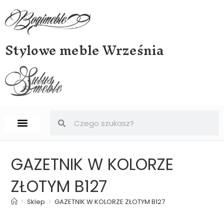
Stylowe meble Września
STRONA GŁÓWNA
BIURKA, SEKRETERY, SEKRETARZYKI
GAZETNIK W KOLORZE
ZŁOTYM B127
>
Sklep
>
GAZETNIK W KOLORZE ZŁOTYM B127