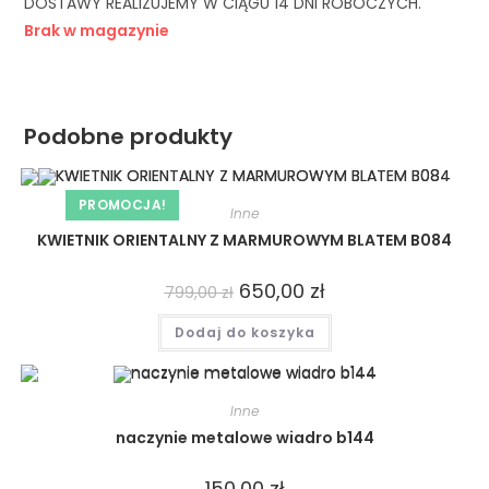
DOSTAWY REALIZUJEMY W CIĄGU 14 DNI ROBOCZYCH.
Brak w magazynie
Podobne produkty
PROMOCJA!
Inne
KWIETNIK ORIENTALNY Z MARMUROWYM BLATEM B084
650,00
zł
799,00
zł
Dodaj do koszyka
Inne
naczynie metalowe wiadro b144
150,00
zł