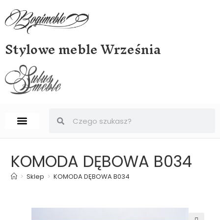
Stylowe meble Września
STRONA GŁÓWNA
BIURKA, SEKRETERY, SEKRETARZYKI
KOMODA DĘBOWA B034
>
Sklep
>
KOMODA DĘBOWA B034