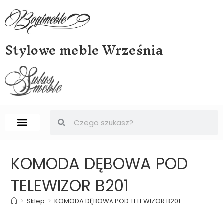
Stylowe meble Września
STRONA GŁÓWNA
BIURKA, SEKRETERY, SEKRETARZYKI
KOMODA DĘBOWA POD
TELEWIZOR B201
>
Sklep
>
KOMODA DĘBOWA POD TELEWIZOR B201