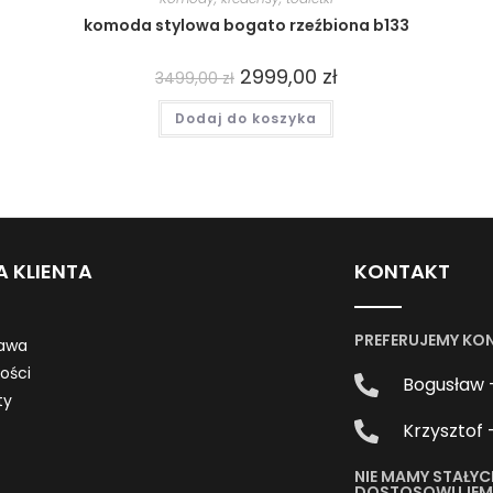
komoda stylowa bogato rzeźbiona b133
2999,00
zł
3499,00
zł
Dodaj do koszyka
A KLIENTA
KONTAKT
PREFERUJEMY KO
awa
ności
Bogusław 
ty
Krzysztof 
NIE MAMY STAŁYC
DOSTOSOWUJEMY 