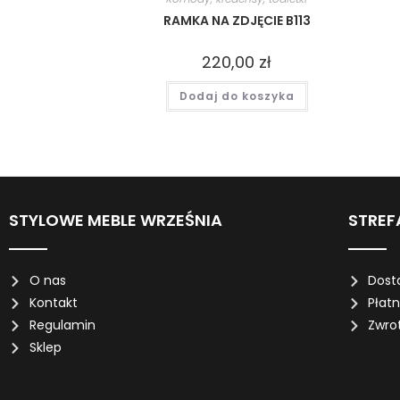
RAMKA NA ZDJĘCIE B113
220,00
zł
Dodaj do koszyka
STYLOWE MEBLE WRZEŚNIA
STREF
O nas
Dost
Kontakt
Płat
Regulamin
Zwro
Sklep