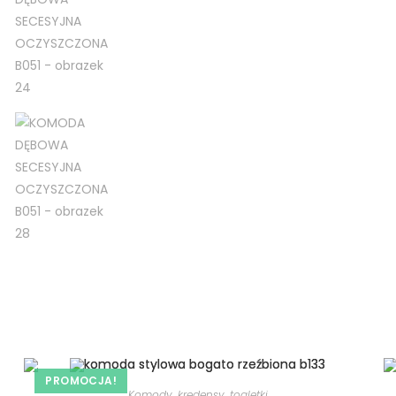
PROMOCJA!
Komody, kredensy, toaletki