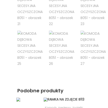
Podobne produkty
Komody, kredensy, toaletki