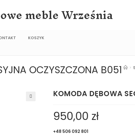
lowe meble Września
ONTAKT
KOSZYK
YJNA OCZYSZCZONA B051
>
KOMODA DĘBOWA SEC
🔍
950,00
zł
+48 506 092 801