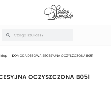
Sklep
>
KOMODA DĘBOWA SECESYJNA OCZYSZCZONA B051
ESYJNA OCZYSZCZONA B051