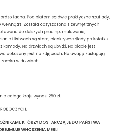
rdzo ładna. Pod blatem są dwie praktyczne szuflady,
 w wewnątrz. Została oczyszczona z zewnętrznych
ygotowana do dalszych prac np. malowanie,
anie i listwach są stare, nieaktywne ślady po kołatku.
 komody. Na drzwiach są ubytki. Na blacie jest
wo pokazany jest na zdjęciach. Na uwagę zasługują
k zamka w drzwiach.
ie całego kraju wynosi 250 zł.
I ROBOCZYCH.
OŹNIKAMI, KTÓRZY DOSTARCZĄ JE DO PAŃSTWA
 OBEJMUJE WNOSZENIA MEBLI.