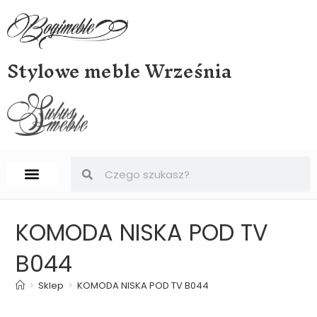
Stylowe meble Września
STRONA GŁÓWNA
BIURKA, SEKRETERY, SEKRETARZYKI
KOMODA NISKA POD TV
B044
>
Sklep
>
KOMODA NISKA POD TV B044