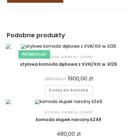
Podobne produkty
PROMOCJA!
Komody, kredensy, toaletki
stylowa komoda dębowa z XVIII/XIX w. k126
1900,00
zł
2800,00
zł
Dodaj do koszyka
Komody, kredensy, toaletki
komoda słupek narożny k249
480,00
zł