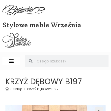
Stylowe meble Września
STRONA GŁÓWNA
BIURKA, SEKRETERY, SEKRETARZYKI
KRZYŻ DĘBOWY B197
>
Sklep
>
KRZYŻ DĘBOWY B197