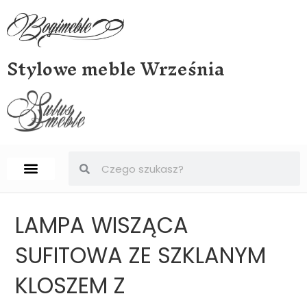
Stylowe meble Września
STRONA GŁÓWNA
BIURKA, SEKRETERY, SEKRETARZYKI
LAMPA WISZĄCA
SUFITOWA ZE SZKLANYM
KLOSZEM Z