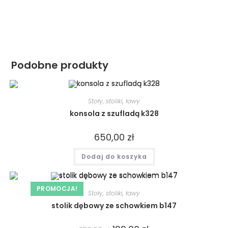
Podobne produkty
Stoły, stoliki, ławy
konsola z szufladą k328
650,00
zł
Dodaj do koszyka
PROMOCJA!
Stoły, stoliki, ławy
stolik dębowy ze schowkiem b147