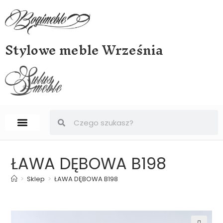
Stylowe meble Września
STRONA GŁÓWNA
BIURKA, SEKRETERY, SEKRETARZYKI
ŁAWA DĘBOWA B198
>
Sklep
>
ŁAWA DĘBOWA B198