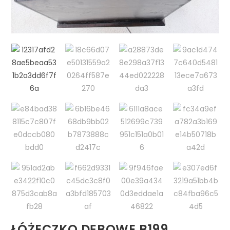
ŁÓŻECZKO DĘBOWE B199