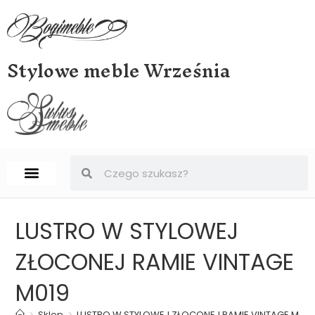
Stylowe meble Września
STRONA GŁÓWNA
BIURKA, SEKRETERY, SEKRETARZYKI
LUSTRO W STYLOWEJ
ZŁOCONEJ RAMIE VINTAGE
M019
>
Sklep
>
LUSTRO W STYLOWEJ ZŁOCONEJ RAMIE VINTAGE M019