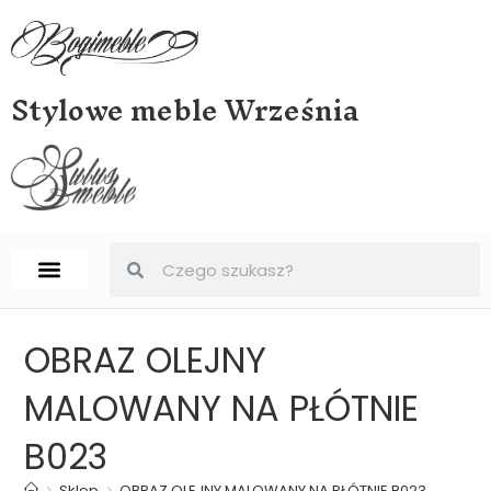
Stylowe meble Września
STRONA GŁÓWNA
BIURKA, SEKRETERY, SEKRETARZYKI
OBRAZ OLEJNY
MALOWANY NA PŁÓTNIE
B023
>
Sklep
>
OBRAZ OLEJNY MALOWANY NA PŁÓTNIE B023