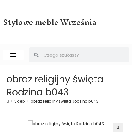
Stylowe meble Września
STRONA GŁÓWNA
BIURKA, SEKRETERY, SEKRETARZYKI
obraz religijny święta
Rodzina b043
>
Sklep
>
obraz religijny święta Rodzina b043