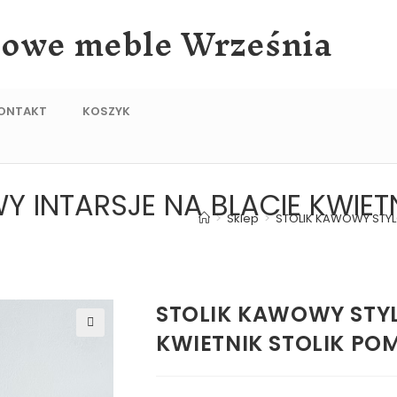
lowe meble Września
ONTAKT
KOSZYK
 INTARSJE NA BLACIE KWIET
>
Sklep
>
STOLIK KAWOWY STYL
STOLIK KAWOWY STYL
KWIETNIK STOLIK PO
🔍