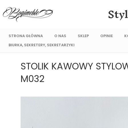
Sty
STRONA GŁÓWNA
O NAS
SKLEP
OPINIE
K
BIURKA, SEKRETERY, SEKRETARZYKI
STOLIK KAWOWY STYLOWY
M032