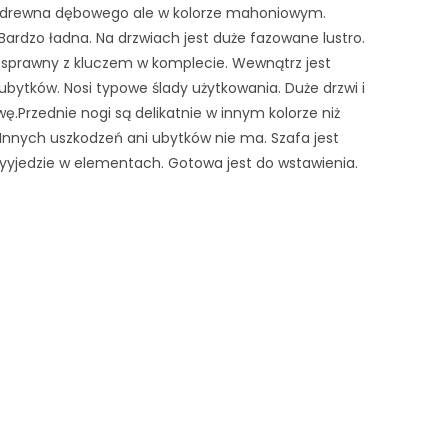
z drewna dębowego ale w kolorze mahoniowym. 
Bardzo ładna. Na drzwiach jest duże fazowane lustro. 
 sprawny z kluczem w komplecie. Wewnątrz jest 
bytków. Nosi typowe ślady użytkowania. Duże drzwi i 
twę.Przednie nogi są delikatnie w innym kolorze niż 
Innych uszkodzeń ani ubytków nie ma. Szafa jest 
zyyjedzie w elementach. Gotowa jest do wstawienia. 