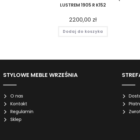
LUSTREM 1905 R K152
2200,00
zł
Dodaj do koszyka
STYLOWE MEBLE WRZEŚNIA
STREF
O nas
Dost
Kontakt
Płat
Regulamin
Zwro
Sklep