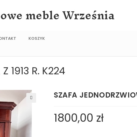
lowe meble Września
ONTAKT
KOSZYK
 1913 R. K224
SZAFA JEDNODRZWIOWA
🔍
1800,00
zł