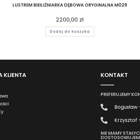
LUSTREM BIEILIŹNIARKA DĘBOWA ORYGINALNA M029
2200,00
zł
Dodaj do koszyka
A KLIENTA
KONTAKT
PREFERUJEMY KO
awa
ności
Bogusław 
ty
Krzysztof 
NIE MAMY STAŁYC
DOSTOSOWUJEMY 