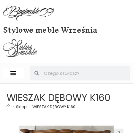
Stylowe meble Września
STRONA GŁÓWNA
BIURKA, SEKRETERY, SEKRETARZYKI
WIESZAK DĘBOWY K160
>
Sklep
>
WIESZAK DĘBOWY K160