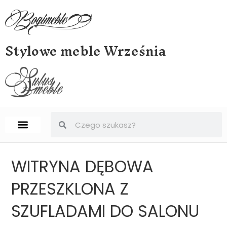
Stylowe meble Września
STRONA GŁÓWNA
BIURKA, SEKRETERY, SEKRETARZYKI
WITRYNA DĘBOWA
PRZESZKLONA Z
SZUFLADAMI DO SALONU