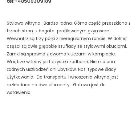
tel:+48509309189
Stylowa witryna . Bardzo ładna. Górna część przeszklona z 
trzech stron  z bogato  profilowanym gzymsem.  
Wewnątrz są trzy półki z nieregularnym rancie. W dolnej 
części są dwie głębokie szuflady ze stylowymi okuciami. 
Zamki są sprawne z dwoma kluczami w komplecie. 
Wnętrze witryny jest czyste i zadbane. Nie ma ona 
żadnych uszkodzeń ani ubytków. Nosi typowe ślady 
użytkowania.  Do transportu i wnoszenia witryna jest 
rozkładana na dwa elementy.  Gotowa jest do 
wstawienia. 