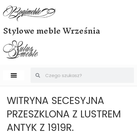
Stylowe meble Września
STRONA GŁÓWNA
BIURKA, SEKRETERY, SEKRETARZYKI
WITRYNA SECESYJNA
PRZESZKLONA Z LUSTREM
ANTYK Z 1919R.