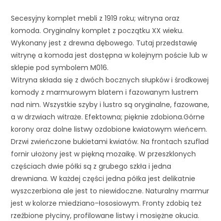
Secesyjny komplet mebli z 1919 roku; witryna oraz 
komoda. Oryginalny komplet z początku XX wieku. 
Wykonany jest z drewna dębowego. Tutaj przedstawię 
witrynę a komoda jest dostępna w kolejnym poście lub w 
sklepie pod symbolem M016.
Witryna składa się z dwóch bocznych słupków i środkowej 
komody z marmurowym blatem i fazowanym lustrem 
nad nim. Wszystkie szyby i lustro są oryginalne, fazowane, 
a w drzwiach witraże. Efektowna; pięknie zdobiona.Górne 
korony oraz dolne listwy ozdobione kwiatowym wieńcem. 
Drzwi zwieńczone bukietami kwiatów. Na frontach szuflad 
fornir ułożony jest w piękną mozaikę. W przeszklonych 
częściach dwie półki są z grubego szkła i jedna 
drewniana. W każdej części jedna półka jest delikatnie 
wyszczerbiona ale jest to niewidoczne. Naturalny marmur 
jest w kolorze miedziano-łososiowym. Fronty zdobią też 
rzeźbione płyciny, profilowane listwy i mosiężne okucia. 