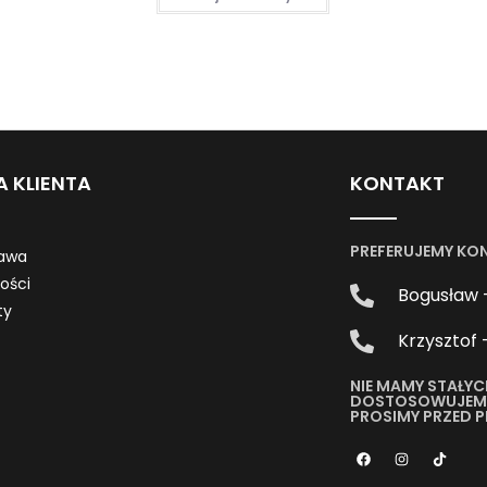
A KLIENTA
KONTAKT
PREFERUJEMY KO
awa
ności
Bogusław 
ty
Krzysztof 
NIE MAMY STAŁYC
DOSTOSOWUJEMY 
PROSIMY PRZED 