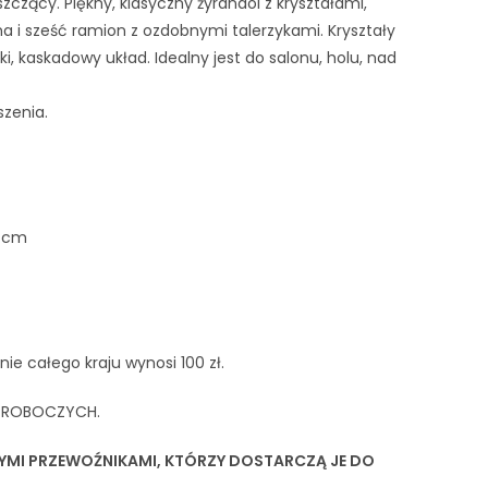
zczący. Piękny, klasyczny żyrandol z kryształami,
ma i sześć ramion z ozdobnymi talerzykami. Kryształy
i, kaskadowy układ. Idealny jest do salonu, holu, nad
zenia.
7 cm
ie całego kraju wynosi 100 zł.
I ROBOCZYCH.
YMI PRZEWOŹNIKAMI, KTÓRZY DOSTARCZĄ JE DO