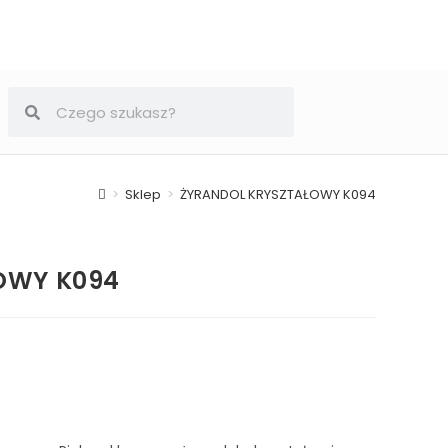
>
Sklep
>
ŻYRANDOL KRYSZTAŁOWY K094
OWY K094