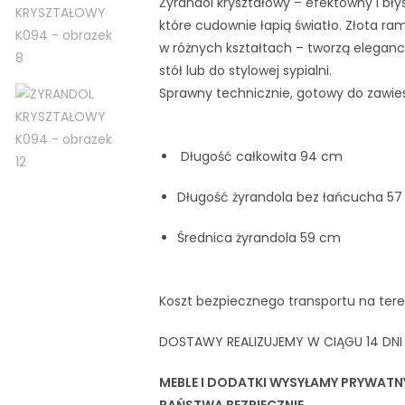
Żyrandol kryształowy – efektowny i błys
które cudownie łapią światło. Złota ra
w różnych kształtach – tworzą eleganck
stół lub do stylowej sypialni.
Sprawny technicznie, gotowy do zawies
Długość całkowita 94 cm
Długość żyrandola bez łańcucha 5
Średnica żyrandola 59 cm
Koszt bezpiecznego transportu na teren
DOSTAWY REALIZUJEMY W CIĄGU 14 DN
MEBLE I DODATKI WYSYŁAMY PRYWATN