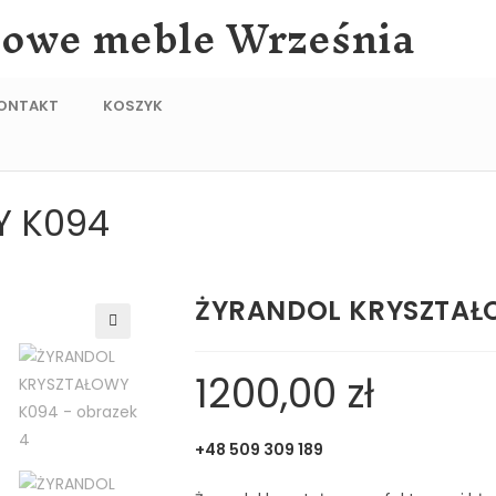
lowe meble Września
ONTAKT
KOSZYK
Y K094
ŻYRANDOL KRYSZTAŁ
🔍
1200,00
zł
+48 509 309 189