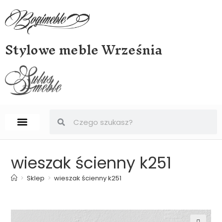
Stylowe meble Września
STRONA GŁÓWNA
BIURKA, SEKRETERY, SEKRETARZYKI
wieszak ścienny k251
>
Sklep
>
wieszak ścienny k251